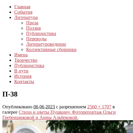
Главная
События
Литература
Проза
Поэзия
Публицистика
Переводы
Литературоведение
Коллективные сборники
Имена
Творчество
Публицистика
В пути
История
Контакты
П-38
Опубликовано
06.06.2023
с разрешением
2560 × 1707
в
галерее
Стихи и цветы Пушкину. Фоторепортаж Ольги
Гребенщиковой и Анны Альбековой.