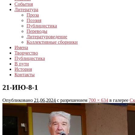
События
Литература
Проза
Поэзия
Публицистика
Переводы
Литературоведение
Коллективные сборники
Имена
Творчество
Публицистика
В пути
История
Контакты
21-ИЮ-8-1
Опубликовано
21.06.2024
с разрешением
700 × 634
в галерее
Ск