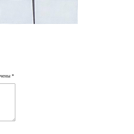
ечены
*