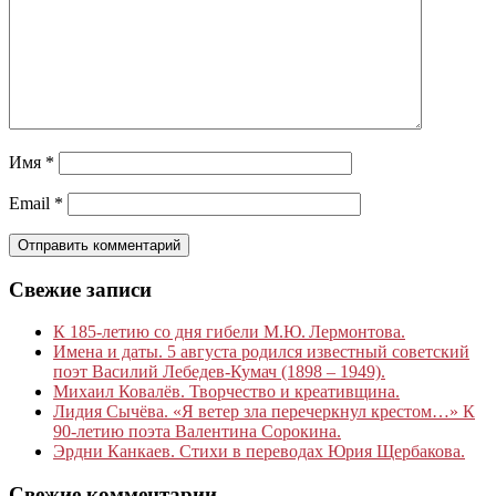
Имя
*
Email
*
Свежие записи
К 185‑летию со дня гибели М.Ю. Лермонтова.
Имена и даты. 5 августа родился известный советский
поэт Василий Лебедев-Кумач (1898 – 1949).
Михаил Ковалёв. Творчество и креативщина.
Лидия Сычёва. «Я ветер зла перечеркнул крестом…» К
90-летию поэта Валентина Сорокина.
Эрдни Канкаев. Стихи в переводах Юрия Щербакова.
Свежие комментарии