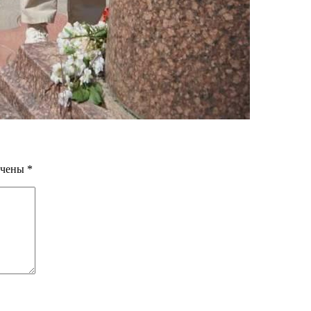
ечены
*