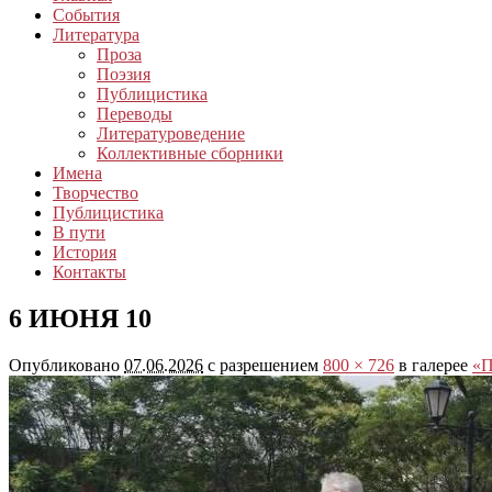
События
Литература
Проза
Поэзия
Публицистика
Переводы
Литературоведение
Коллективные сборники
Имена
Творчество
Публицистика
В пути
История
Контакты
6 ИЮНЯ 10
Опубликовано
07.06.2026
с разрешением
800 × 726
в галерее
«П