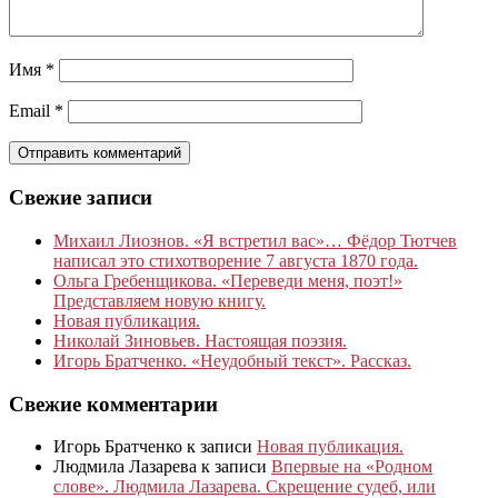
Имя
*
Email
*
Свежие записи
Михаил Лиознов. «Я встретил вас»… Фёдор Тютчев
написал это стихотворение 7 августа 1870 года.
Ольга Гребенщикова. «Переведи меня, поэт!»
Представляем новую книгу.
Новая публикация.
Николай Зиновьев. Настоящая поэзия.
Игорь Братченко. «Неудобный текст». Рассказ.
Свежие комментарии
Игорь Братченко
к записи
Новая публикация.
Людмила Лазарева
к записи
Впервые на «Родном
слове». Людмила Лазарева. Скрещение судеб, или