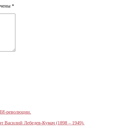
ечены
*
 ИИ-революции.
эт Василий Лебедев-Кумач (1898 – 1949).