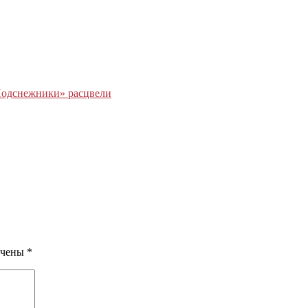
одснежники» расцвели
ечены
*