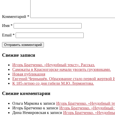
Комментарий
*
Имя
*
Email
*
Свежие записи
Игорь Братченко. «Неудобный текст». Рассказ.
Самокаты в Красногорске начали увозить грузовиками.
Новая публикация
Евгений Чернышёв. Образование стало первой жертвой
К 185‑летию со дня гибели М.Ю. Лермонтова.
Свежие комментарии
Ольга Маркова
к записи
Игорь Братченко. «Неудобный тек
Игорь Братченко
к записи
Игорь Братченко. «Неудобный т
Дина Немировская
к записи
Игорь Братченко. «Неудобный