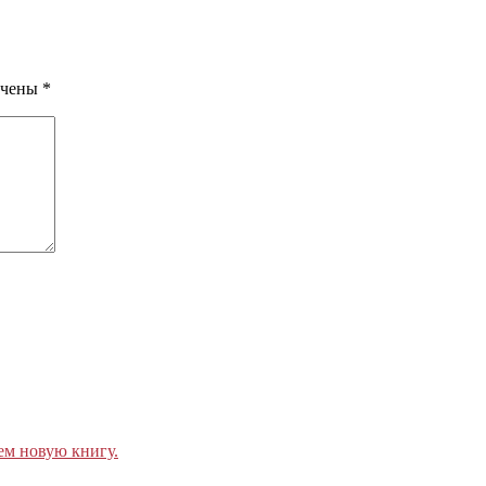
ечены
*
ем новую книгу.