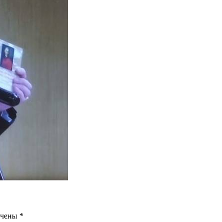
ечены
*