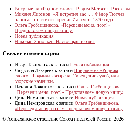
Впервые на «Родном слове». Вадим Матвеев. Рассказы.
Михаил Лиознов. «Я встретил вас»… Фёдор Тютчев
написал это стихотворение 7 августа 1870 года.
Ольга Гребенщикова. «Переведи меня, поэт!»
Представляем новую книгу.
Новая публикация.
Николай Зиновьев. Настоящая поэзия.
Свежие комментарии
Игорь Братченко
к записи
Новая публикация.
Людмила Лазарева
к записи
Впервые на «Родном
слове». Людмила Лазарева. Скрещение судеб, или
Морские камешки.
Наталия Ложникова
к записи
Ольга Гребенщикова.
«Переведи меня, поэт!» Представляем новую книгу.
Дина Немировская
к записи
Новая публикация.
Дина Немировская
к записи
Ольга Гребенщикова.
«Переведи меня, поэт!» Представляем новую книгу.
© Астраханское отделение Союза писателей России, 2026