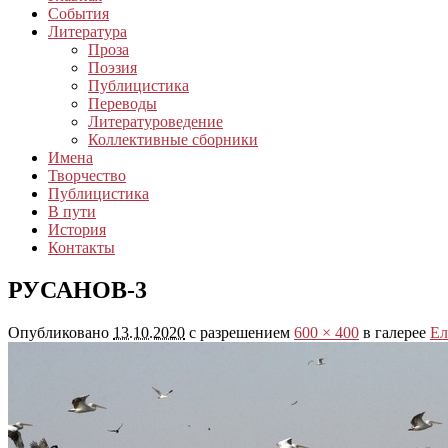
События
Литература
Проза
Поэзия
Публицистика
Переводы
Литературоведение
Коллективные сборники
Имена
Творчество
Публицистика
В пути
История
Контакты
РУСАНОВ-3
Опубликовано
13.10.2020
с разрешением
600 × 400
в галерее
Ел