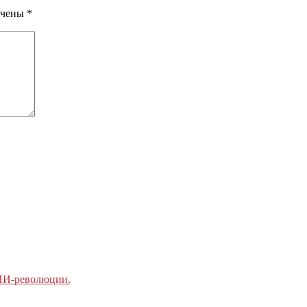
ечены
*
 ИИ-революции.