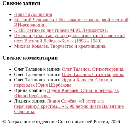
Свежие записи
Новая публикация
Евгений Чернышёв. Образование стало первой жертвой
ИИ-революции.
К 185‑летию со дня гибели М.Ю. Лермонтова.
Имена и даты. 5 августа родился известный советский
поэт Василий Лебедев-Кумач (1898 – 1949).
Михаил Ковалёв. Творчество и креативщина.
Свежие комментарии
Олег Таланов
к записи
Олег Таланов. Стихотворения.
Олег Таланов
к записи
Олег Таланов. Стихотворения.
Олег Таланов
к записи
Эрдни Канкаев. Стихи в
переводах Юрия Щербакова.
Ирина
к записи
Эрдни Канкаев. Стихи в переводах
Юрия Щербакова.
Лидия
к записи
Лидия Сычёва. «Я ветер зла
перечеркнул крестом…» К 90-летию поэта Валентина
Сорокина.
© Астраханское отделение Союза писателей России, 2026