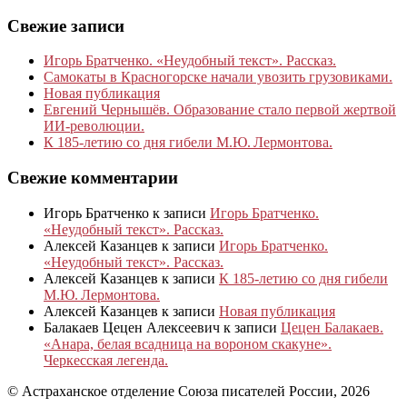
Свежие записи
Игорь Братченко. «Неудобный текст». Рассказ.
Самокаты в Красногорске начали увозить грузовиками.
Новая публикация
Евгений Чернышёв. Образование стало первой жертвой
ИИ-революции.
К 185‑летию со дня гибели М.Ю. Лермонтова.
Свежие комментарии
Игорь Братченко
к записи
Игорь Братченко.
«Неудобный текст». Рассказ.
Алексей Казанцев
к записи
Игорь Братченко.
«Неудобный текст». Рассказ.
Алексей Казанцев
к записи
К 185‑летию со дня гибели
М.Ю. Лермонтова.
Алексей Казанцев
к записи
Новая публикация
Балакаев Цецен Алексеевич
к записи
Цецен Балакаев.
«Анара, белая всадница на вороном скакуне».
Черкесская легенда.
© Астраханское отделение Союза писателей России, 2026