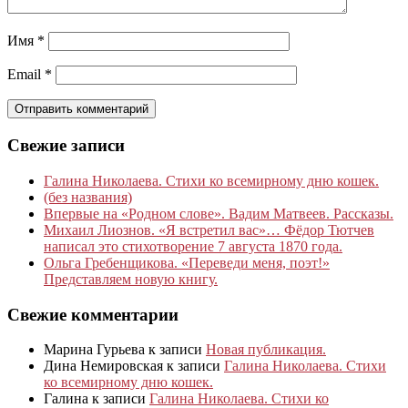
Имя
*
Email
*
Свежие записи
Галина Николаева. Стихи ко всемирному дню кошек.
(без названия)
Впервые на «Родном слове». Вадим Матвеев. Рассказы.
Михаил Лиознов. «Я встретил вас»… Фёдор Тютчев
написал это стихотворение 7 августа 1870 года.
Ольга Гребенщикова. «Переведи меня, поэт!»
Представляем новую книгу.
Свежие комментарии
Марина Гурьева
к записи
Новая публикация.
Дина Немировская
к записи
Галина Николаева. Стихи
ко всемирному дню кошек.
Галина
к записи
Галина Николаева. Стихи ко