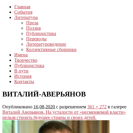
Главная
События
Литература
Проза
Поэзия
Публицистика
Переводы
Литературоведение
Коллективные сборники
Имена
Творчество
Публицистика
В пути
История
Контакты
ВИТАЛИЙ-АВЕРЬЯНОВ
Опубликовано
16.08.2020
с разрешением
361 × 272
в галерее
Виталий Аверьянов. На усталости от «несменяемой власти»
нельзя строить будущее страны и своих детей.