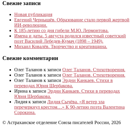
Свежие записи
Новая публикация
Евгений Чернышёв. Образование стало первой жертвой
ИИ-революции.
К 185‑летию со дня гибели М.Ю. Лермонтова.
Имена и даты. 5 августа родился известный советский
поэт Василий Лебедев-Кумач (1898 – 1949).
Михаил Ковалёв. Творчество и креативщина.
Свежие комментарии
Олег Таланов
к записи
Олег Таланов. Стихотворения.
Олег Таланов
к записи
Олег Таланов. Стихотворения.
Олег Таланов
к записи
Эрдни Канкаев. Стихи в
переводах Юрия Щербакова.
Ирина
к записи
Эрдни Канкаев. Стихи в переводах
Юрия Щербакова.
Лидия
к записи
Лидия Сычёва. «Я ветер зла
перечеркнул крестом…» К 90-летию поэта Валентина
Сорокина.
© Астраханское отделение Союза писателей России, 2026