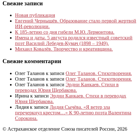
Свежие записи
Новая публикация
Евгений Чернышёв. Образование стало первой жертвой
ИИ-революции.
К 185‑летию со дня гибели М.Ю. Лермонтова.
Имена и даты. 5 августа родился известный советский
поэт Василий Лебедев-Кумач (1898 – 1949).
Михаил Ковалёв. Творчество и креативщина.
Свежие комментарии
Олег Таланов
к записи
Олег Таланов. Стихотворения.
Олег Таланов
к записи
Олег Таланов. Стихотворения.
Олег Таланов
к записи
Эрдни Канкаев. Стихи в
переводах Юрия Щербакова.
Ирина
к записи
Эрдни Канкаев. Стихи в переводах
Юрия Щербакова.
Лидия
к записи
Лидия Сычёва. «Я ветер зла
перечеркнул крестом…» К 90-летию поэта Валентина
Сорокина.
© Астраханское отделение Союза писателей России, 2026