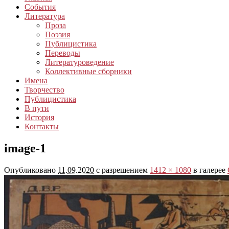
События
Литература
Проза
Поэзия
Публицистика
Переводы
Литературоведение
Коллективные сборники
Имена
Творчество
Публицистика
В пути
История
Контакты
image-1
Опубликовано
11.09.2020
с разрешением
1412 × 1080
в галерее