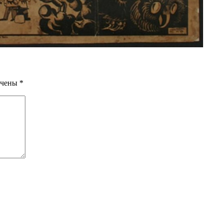
ечены
*