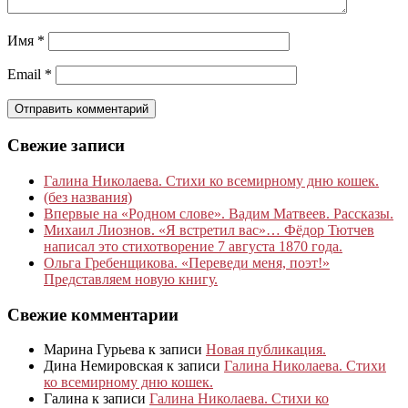
Имя
*
Email
*
Свежие записи
Галина Николаева. Стихи ко всемирному дню кошек.
(без названия)
Впервые на «Родном слове». Вадим Матвеев. Рассказы.
Михаил Лиознов. «Я встретил вас»… Фёдор Тютчев
написал это стихотворение 7 августа 1870 года.
Ольга Гребенщикова. «Переведи меня, поэт!»
Представляем новую книгу.
Свежие комментарии
Марина Гурьева
к записи
Новая публикация.
Дина Немировская
к записи
Галина Николаева. Стихи
ко всемирному дню кошек.
Галина
к записи
Галина Николаева. Стихи ко