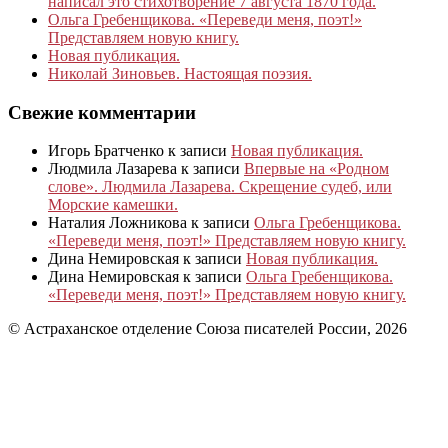
написал это стихотворение 7 августа 1870 года.
Ольга Гребенщикова. «Переведи меня, поэт!»
Представляем новую книгу.
Новая публикация.
Николай Зиновьев. Настоящая поэзия.
Свежие комментарии
Игорь Братченко
к записи
Новая публикация.
Людмила Лазарева
к записи
Впервые на «Родном
слове». Людмила Лазарева. Скрещение судеб, или
Морские камешки.
Наталия Ложникова
к записи
Ольга Гребенщикова.
«Переведи меня, поэт!» Представляем новую книгу.
Дина Немировская
к записи
Новая публикация.
Дина Немировская
к записи
Ольга Гребенщикова.
«Переведи меня, поэт!» Представляем новую книгу.
© Астраханское отделение Союза писателей России, 2026