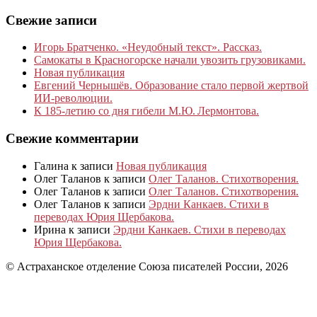
Свежие записи
Игорь Братченко. «Неудобный текст». Рассказ.
Самокаты в Красногорске начали увозить грузовиками.
Новая публикация
Евгений Чернышёв. Образование стало первой жертвой
ИИ-революции.
К 185‑летию со дня гибели М.Ю. Лермонтова.
Свежие комментарии
Галина
к записи
Новая публикация
Олег Таланов
к записи
Олег Таланов. Стихотворения.
Олег Таланов
к записи
Олег Таланов. Стихотворения.
Олег Таланов
к записи
Эрдни Канкаев. Стихи в
переводах Юрия Щербакова.
Ирина
к записи
Эрдни Канкаев. Стихи в переводах
Юрия Щербакова.
© Астраханское отделение Союза писателей России, 2026