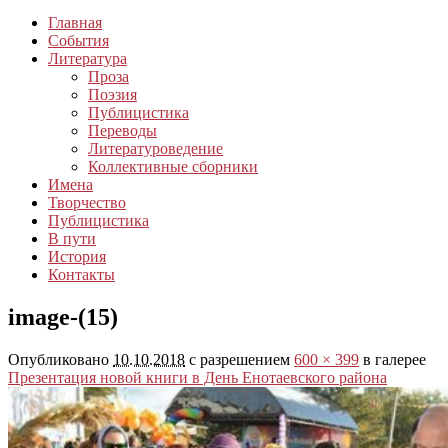
Главная
События
Литература
Проза
Поэзия
Публицистика
Переводы
Литературоведение
Коллективные сборники
Имена
Творчество
Публицистика
В пути
История
Контакты
image-(15)
Опубликовано
10.10.2018
с разрешением
600 × 399
в галерее
Презентация новой книги в День Енотаевского района