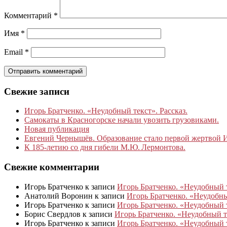
Комментарий
*
Имя
*
Email
*
Свежие записи
Игорь Братченко. «Неудобный текст». Рассказ.
Самокаты в Красногорске начали увозить грузовиками.
Новая публикация
Евгений Чернышёв. Образование стало первой жертвой
К 185‑летию со дня гибели М.Ю. Лермонтова.
Свежие комментарии
Игорь Братченко
к записи
Игорь Братченко. «Неудобный т
Анатолий Воронин
к записи
Игорь Братченко. «Неудобный
Игорь Братченко
к записи
Игорь Братченко. «Неудобный т
Борис Свердлов
к записи
Игорь Братченко. «Неудобный те
Игорь Братченко
к записи
Игорь Братченко. «Неудобный т