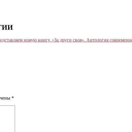
ГИИ
едставляем новую книгу. «За други своя». Антология современн
ечены
*