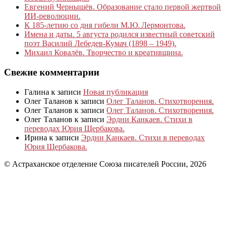
Евгений Чернышёв. Образование стало первой жертвой
ИИ-революции.
К 185‑летию со дня гибели М.Ю. Лермонтова.
Имена и даты. 5 августа родился известный советский
поэт Василий Лебедев-Кумач (1898 – 1949).
Михаил Ковалёв. Творчество и креативщина.
Свежие комментарии
Галина
к записи
Новая публикация
Олег Таланов
к записи
Олег Таланов. Стихотворения.
Олег Таланов
к записи
Олег Таланов. Стихотворения.
Олег Таланов
к записи
Эрдни Канкаев. Стихи в
переводах Юрия Щербакова.
Ирина
к записи
Эрдни Канкаев. Стихи в переводах
Юрия Щербакова.
© Астраханское отделение Союза писателей России, 2026