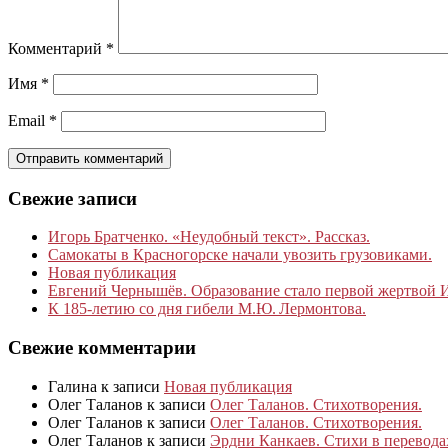
Комментарий
*
Имя
*
Email
*
Свежие записи
Игорь Братченко. «Неудобный текст». Рассказ.
Самокаты в Красногорске начали увозить грузовиками.
Новая публикация
Евгений Чернышёв. Образование стало первой жертвой
К 185‑летию со дня гибели М.Ю. Лермонтова.
Свежие комментарии
Галина
к записи
Новая публикация
Олег Таланов
к записи
Олег Таланов. Стихотворения.
Олег Таланов
к записи
Олег Таланов. Стихотворения.
Олег Таланов
к записи
Эрдни Канкаев. Стихи в перевод