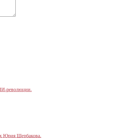
 ИИ-революции.
ах Юрия Щербакова.