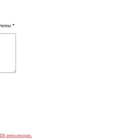
ечены
*
 ИИ-революции.