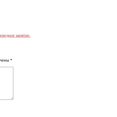
ередное занятие.
ечены
*