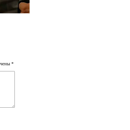
ечены
*