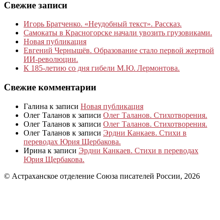
Свежие записи
Игорь Братченко. «Неудобный текст». Рассказ.
Самокаты в Красногорске начали увозить грузовиками.
Новая публикация
Евгений Чернышёв. Образование стало первой жертвой
ИИ-революции.
К 185‑летию со дня гибели М.Ю. Лермонтова.
Свежие комментарии
Галина
к записи
Новая публикация
Олег Таланов
к записи
Олег Таланов. Стихотворения.
Олег Таланов
к записи
Олег Таланов. Стихотворения.
Олег Таланов
к записи
Эрдни Канкаев. Стихи в
переводах Юрия Щербакова.
Ирина
к записи
Эрдни Канкаев. Стихи в переводах
Юрия Щербакова.
© Астраханское отделение Союза писателей России, 2026