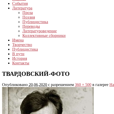
События
Литература
Проза
Поэзия
Публицистика
Переводы
Литературоведение
Коллективные сборники
Имена
Творчество
Публицистика
В пути
История
Контакты
ТВАРДОВСКИЙ-ФОТО
Опубликовано
20.06.2020
с разрешением
360 × 500
в галерее
На