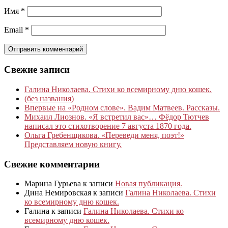
Имя
*
Email
*
Свежие записи
Галина Николаева. Стихи ко всемирному дню кошек.
(без названия)
Впервые на «Родном слове». Вадим Матвеев. Рассказы.
Михаил Лиознов. «Я встретил вас»… Фёдор Тютчев
написал это стихотворение 7 августа 1870 года.
Ольга Гребенщикова. «Переведи меня, поэт!»
Представляем новую книгу.
Свежие комментарии
Марина Гурьева
к записи
Новая публикация.
Дина Немировская
к записи
Галина Николаева. Стихи
ко всемирному дню кошек.
Галина
к записи
Галина Николаева. Стихи ко
всемирному дню кошек.