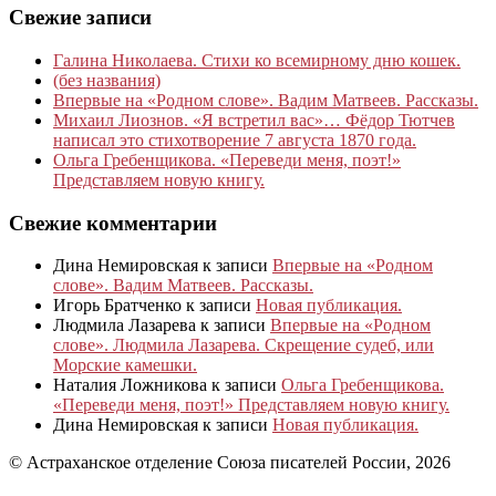
Свежие записи
Галина Николаева. Стихи ко всемирному дню кошек.
(без названия)
Впервые на «Родном слове». Вадим Матвеев. Рассказы.
Михаил Лиознов. «Я встретил вас»… Фёдор Тютчев
написал это стихотворение 7 августа 1870 года.
Ольга Гребенщикова. «Переведи меня, поэт!»
Представляем новую книгу.
Свежие комментарии
Дина Немировская
к записи
Впервые на «Родном
слове». Вадим Матвеев. Рассказы.
Игорь Братченко
к записи
Новая публикация.
Людмила Лазарева
к записи
Впервые на «Родном
слове». Людмила Лазарева. Скрещение судеб, или
Морские камешки.
Наталия Ложникова
к записи
Ольга Гребенщикова.
«Переведи меня, поэт!» Представляем новую книгу.
Дина Немировская
к записи
Новая публикация.
© Астраханское отделение Союза писателей России, 2026