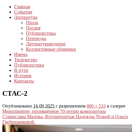
Главная
События
Литература
Проза
Поэзия
Публицистика
Переводы
Литературоведение
Коллективные сборники
Имена
Творчество
Публицистика
В пути
История
Контакты
СТАС-2
Опубликовано
16.09.2025
с разрешением
800 × 533
в галерее
Мероприятие, посвящённое 70-летию композитора
Станислава Малова. Фоторепортаж Надежды Усовой и Ольги
Гребенщиковой.