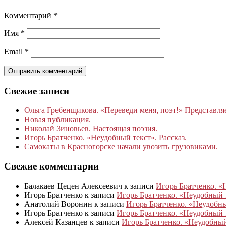
Комментарий
*
Имя
*
Email
*
Свежие записи
Ольга Гребенщикова. «Переведи меня, поэт!» Представля
Новая публикация.
Николай Зиновьев. Настоящая поэзия.
Игорь Братченко. «Неудобный текст». Рассказ.
Самокаты в Красногорске начали увозить грузовиками.
Свежие комментарии
Балакаев Цецен Алексеевич
к записи
Игорь Братченко. «
Игорь Братченко
к записи
Игорь Братченко. «Неудобный т
Анатолий Воронин
к записи
Игорь Братченко. «Неудобный
Игорь Братченко
к записи
Игорь Братченко. «Неудобный т
Алексей Казанцев
к записи
Игорь Братченко. «Неудобный 