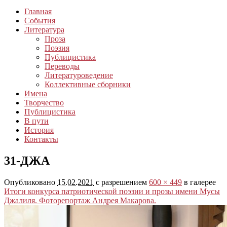
Главная
События
Литература
Проза
Поэзия
Публицистика
Переводы
Литературоведение
Коллективные сборники
Имена
Творчество
Публицистика
В пути
История
Контакты
31-ДЖА
Опубликовано
15.02.2021
с разрешением
600 × 449
в галерее
Итоги конкурса патриотической поэзии и прозы имени Мусы
Джалиля. Фоторепортаж Андрея Макарова.