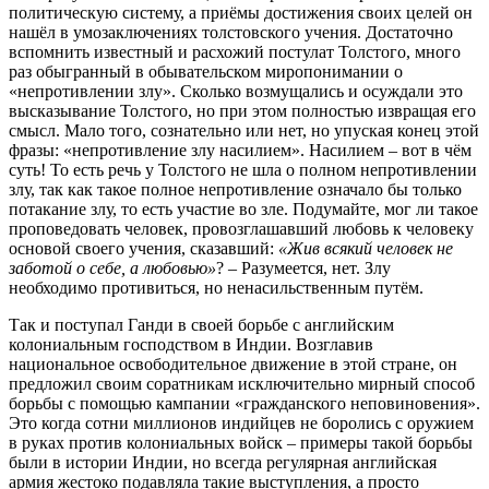
политическую систему, а приёмы достижения своих целей он
нашёл в умозаключениях толстовского учения. Достаточно
вспомнить известный и расхожий постулат Толстого, много
раз обыгранный в обывательском миропонимании о
«непротивлении злу». Сколько возмущались и осуждали это
высказывание Толстого, но при этом полностью извращая его
смысл. Мало того, сознательно или нет, но упуская конец этой
фразы: «непротивление злу насилием». Насилием – вот в чём
суть! То есть речь у Толстого не шла о полном непротивлении
злу, так как такое полное непротивление означало бы только
потакание злу, то есть участие во зле. Подумайте, мог ли такое
проповедовать человек, провозглашавший любовь к человеку
основой своего учения, сказавший:
«Жив всякий человек не
заботой о себе, а любовью»
? – Разумеется, нет. Злу
необходимо противиться, но ненасильственным путём.
Так и поступал Ганди в своей борьбе с английским
колониальным господством в Индии. Возглавив
национальное освободительное движение в этой стране, он
предложил своим соратникам исключительно мирный способ
борьбы с помощью кампании «гражданского неповиновения».
Это когда сотни миллионов индийцев не боролись с оружием
в руках против колониальных войск – примеры такой борьбы
были в истории Индии, но всегда регулярная английская
армия жестоко подавляла такие выступления, а просто