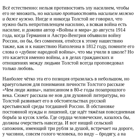
Всё естественно: нельзя противостоять злу насилием, чтобы
его не множить, но
насилию противостоять насилием можно
и даже нужно.
Нигде и никогда Толстой не говорил, что
нужно быть непротивленцем насилию, а всякая война есть
насилие, и доживи автор «Войны и мира» до августа 1914
года, когда Германия и Австро-Венгрия объявили войну
России, он бы, без сомнения, отнёсся к этому нашествию
также, как и к нашествию Наполеона в 1812 году, помните его
слова о «дубине народной войны», что мы учили в школе? Но
это касается именно войны, а в делах гражданских и
отношениях между людьми Толстой всегда проповедовал
только любовь.
Наиболее чётко эта его позиция отразилась в небольшом, но
краеугольном для понимания личности Толстого рассказе
«Чем люди живы», написанном в 80-е годы позапрошлого
века. Сюжет рассказа не нов для духовной литературы, но
Толстой развивает его в обстоятельствах русской
крестьянской среды тогдашней России. В обстановке
постоянной нужды и лишений, где идёт тяжёлая повседневная
борьба за кусок хлеба. Где сердца человеческие, казалось бы,
должны очерстветь навсегда. И вот нищий сельский
сапожник, имеющий три рубля за душой, встречает на дороге,
у часовни, совсем голого человека, по виду – бродягу, а на