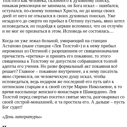
Толстого как человека, склонного к духовному поиску,
никакая революция не занимала, он Бога искал – ошибался,
оступался, по-своему понимал Христа, но до конца своих
дней от него не отказался в своих духовных поисках. Уже
незадолго до смерти он прибыл в Оптину пустынь, явно хотел
исповедаться, но подойдя к церкви вспомнил, что он отлучён
и не мог не признаться в этом. Исповедь не состоялась…
Когда он уже лежал больной, умирающий на станции
Астапово (ныне станция «Лев Толстой») и к нему прибыл
иеромонах из Оптиной с разрешением от священноначалия
причастить «еретика» и принять его покаяние, то этого
священника к Толстому не допустили собравшиеся толпой
адепты его учения. Но разве формальный акт покаяния всё
решает? Главное – покаяние внутреннее, а к нему писатель
явно стремился, он человеческую душу искал, чтобы
исповедаться, ведь недаром же последний его путь шёл к
оптинским старцам и к своей сестре Марии Николаевне, в то
время насельнице женского монастыря в Шамордино. Лев
Толстой перед смертью посетил святые места, разговаривал со
своей сестрой-монахиней, и та простила его. А дальше – пусть
Бог судит!
«День литературы»