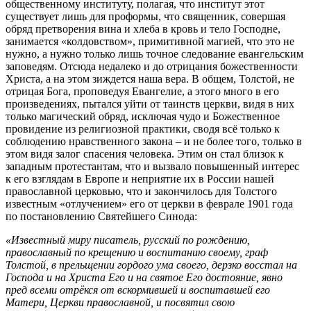
общественному институту, полагая, что институт этот
существует лишь для проформы, что священник, совершая
обряд претворения вина и хлеба в кровь и тело Господне,
занимается «колдовством», примитивной магией, что это не
нужно, а нужно только лишь точное следование евангельским
заповедям. Отсюда недалеко и до отрицания божественности
Христа, а на этом зиждется наша вера. В общем, Толстой, не
отрицая Бога, проповедуя Евангелие, а этого много в его
произведениях, пытался уйти от таинств церкви, видя в них
только магический обряд, исключая чудо и Божественное
провидение из религиозной практики, сводя всё только к
соблюдению нравственного закона – и не более того, только в
этом видя залог спасения человека. Этим он стал близок к
западным протестантам, что и вызвало повышенный интерес
к его взглядам в Европе и неприятие их в России нашей
православной церковью, что и закончилось для Толстого
известным «отлучением» его от церкви в феврале 1901 года
по постановлению Святейшего Синода:
«Известный миру писатель, русский по рождению,
православный по крещению и воспитанию своему, граф
Толстой, в прельщении гордого ума своего, дерзко восстал на
Господа и на Христа Его и на святое Его достояние, явно
пред всеми отрёкся от вскормившей и воспитавшей его
Матери, Церкви православной, и посвятил свою