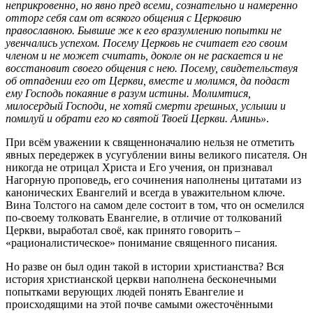
неприкровенно, но явно пред всеми, сознательно и намеренно
отторг себя сам от всякого общения с Церковию
православною. Бывшие же к его вразумлению попытки не
увенчались успехом. Посему Церковь не считает его своим
членом и не может считать, доколе он не раскается и не
восстановит своего общения с нею. Посему, свидетельствуя
об отпадении его от Церкви, вместе и молимся, да подаст
ему Господь покаяние в разум истины. Молимтися,
милосердый Господи, не хотяй смерти грешных, услыши и
помилуй и обрати его ко святой Твоей Церкви. Аминь»
.
При всём уважении к священноначалию нельзя не отметить
явных передержек в усугублении вины великого писателя. Он
никогда не отрицал Христа и Его учения, он признавал
Нагорную проповедь, его сочинения наполнены цитатами из
канонических Евангелий и всегда в уважительном ключе.
Вина Толстого на самом деле состоит в том, что он осмелился
по-своему толковать Евангелие, в отличие от толкований
Церкви, выработал своё, как принято говорить –
«рационалистическое» понимание священного писания.
Но разве он был один такой в истории христианства? Вся
история христианской церкви наполнена бесконечными
попытками верующих людей понять Евангелие и
происходящими на этой почве самыми ожесточёнными