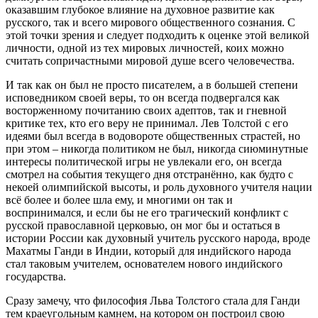
оказавшим глубокое влияние на духовное развитие как
русского, так и всего мирового общественного сознания. С
этой точки зрения и следует подходить к оценке этой великой
личности, одной из тех мировых личностей, коих можно
считать сопричастными мировой душе всего человечества.
И так как он был не просто писателем, а в большей степени
исповедником своей веры, то он всегда подвергался как
восторженному почитанию своих адептов, так и гневной
критике тех, кто его веру не принимал. Лев Толстой с его
идеями был всегда в водовороте общественных страстей, но
при этом – никогда политиком не был, никогда сиюминутные
интересы политической игры не увлекали его, он всегда
смотрел на события текущего дня отстранённо, как будто с
некоей олимпийской высоты, и роль духовного учителя нации
всё более и более шла ему, и многими он так и
воспринимался, и если бы не его трагический конфликт с
русской православной церковью, он мог бы и остаться в
истории России как духовный учитель русского народа, вроде
Махатмы Ганди в Индии, который для индийского народа
стал таковым учителем, основателем нового индийского
государства.
Сразу замечу, что философия Льва Толстого стала для Ганди
тем краеугольным камнем, на котором он построил свою