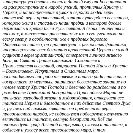
литературную деятельность и данный ему от Бога талант
на распространение в народе учений, противных Христу и
Церкви, и на истребление в умах и сердцах людей веры
отеческой, веры православной, которая утвердила вселенную,
которою жили и спасались наши предки и которою доселе
держалась и крепка была Русь святая. В своих сочинениях и
письмах, в множестве рассеиваемых им и его учениками по
всему свету, в особенности же в пределах дорогого
Отечества нашего, он проповедует, с ревностью фанатика,
ниспровержение всех догматов православной Церкви и самой
сущности веры христианской; отвергает личного живаго
Бога, во Святой Троице славимого, Создателя и
Промыслителя вселенной, отрицает Господа Иисуса Христа
– Богочеловека, Искупителя и Спасителя мира,
пострадавшего нас ради человеков и нашего ради спасения и
воскресшего из мёртвых, отрицает бессеменное зачатие по
человечеству Христа Господа и девство до рождества и по
рождестве Пречистой Богородицы Приснодевы Марии, не
признаёт загробной жизни и мздовоздаяния, отвергает все
таинства Церкви и благодатное в них действие Святаго Духа
и, ругаясь над самыми священными предметами веры
православного народа, не содрогнулся подвергнуть глумлению
величайшее из таинств, святую Евхаристию. Всё сие
проповедует граф Толстой непрерывно, словом и писанием, к
соблазну и ужасу всего православного мира, и тем