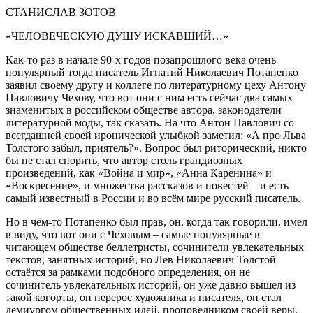
СТАНИСЛАВ ЗОТОВ
«ЧЕЛОВЕЧЕСКУЮ ДУШУ ИСКАВШИЙ…»
Как-то раз в начале 90-х годов позапрошлого века очень
популярный тогда писатель Игнатий Николаевич Потапенко
заявил своему другу и коллеге по литературному цеху Антону
Павловичу Чехову, что вот они с ним есть сейчас два самых
знаменитых в российском обществе автора, законодатели
литературной моды, так сказать. На что Антон Павлович со
всегдашней своей иронической улыбкой заметил: «А про Льва
Толстого забыл, приятель?». Вопрос был риторический, никто
бы не стал спорить, что автор столь грандиозных
произведений, как «Война и мир», «Анна Каренина» и
«Воскресение», и множества рассказов и повестей – и есть
самый известный в России и во всём мире русский писатель.
Но в чём-то Потапенко был прав, он, когда так говорили, имел
в виду, что вот они с Чеховым – самые популярные в
читающем обществе беллетристы, сочинители увлекательных
текстов, занятных историй, но Лев Николаевич Толстой
остаётся за рамками подобного определения, он не
сочинитель увлекательных историй, он уже давно вышел из
такой когорты, он перерос художника и писателя, он стал
демиургом общественных идей, проповедником своей веры,