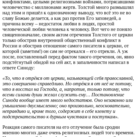
конфликтами, целыми религиозными войнами, потрясавшими
человечество с миллионами жертв. Толстой много размышлял
над этим и пришёл к однозначному выводу, что всё это не во
славу Божью делается, а как раз против Его заповедей, а
причина всему – недостаток любви в людях, простой
человеческой любви человека к человеку. Вот чего не поняло
священноначалие, своим актом отречения Толстого от церкви
только обострив внутренний общественный конфликт в
России и обострив отношение самого писателя к церкви, от
которой (заметим!) он сам не отрекался – его отрекли. А уж
после, поставленный перед фактом такого отречения, он, явно
подстёгнутый обидой на сей акт, в запальчивости написал в
ответе Синоду:
«То, что я отрёкся от церкви, называющей себя православной,
это совершенно справедливо. Но отрёкся я от неё не потому,
что я восстал на Господа, а, напротив, только потому, что
всеми силами души желал служить ему… Постановление
Синода вообще имеет много недостатков. Оно незаконно или
умышленно двусмысленно; оно произвольно, неосновательно,
неправдиво и, кроме того, содержит в себе клевету и
подстрекательство к дурным чувствам и поступкам».
Реакция самого писателя на его отлучение была сродни
мнению многих даже очень религиозных людей того времени.