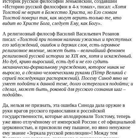
Историк русской философии Зеньковский, создавший
«Историю русской философии в 4-х томах», писал:
«Хотя
Толстой не верит в Божество Христа, но Его словам
Толстой поверил так, как могут верить только те, кто
видит во Христе Бога, следует Ему, как Богу»
.
А религиозный философ Василий Васильевич Розанов
писал:
«Толстой при полном наличии ужасных и преступных
его заблуждений, ошибок и дерзких слов, есть огромное
религиозное явление, может быть – величайший феномен
религиозной русской истории за XIX век, хотя и искажённый.
Но дуб, криво выросший, есть дуб и не его судить
механически-формальному учреждению, которое никак не
выросло, а сделано человеческими руками (Пётр Великий с
серией последующих распоряжений). Посему Синод явно не
умеет подойти к данной теме, долго остерегался подойти; и
сделал, может быть, роковой для русского сознания шаг –
подойдя».
Да, нельзя не признать, эта ошибка Синода дала оружие в
руки врагов русского православия и российской
государственности, которые аплодировали Толстому, теперь
уже явно отлучённому от имперской России с её официальной
церковностью, и присвоили ему пышное, но явно ненужное
ему звание «Зеркала русской революции»! Между тем