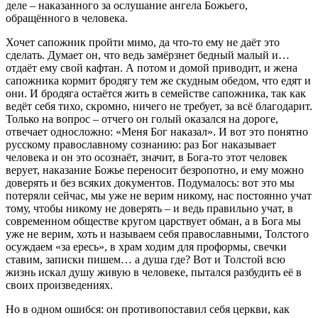
деле – наказанного за ослушание ангела Божьего,
обращённого в человека.
Хочет сапожник пройти мимо, да что-то ему не даёт это
сделать. Думает он, что ведь замёрзнет бедный малый и…
отдаёт ему свой кафтан. А потом и домой приводит, и жена
сапожника кормит бродягу тем же скудным обедом, что едят и
они. И бродяга остаётся жить в семействе сапожника, так как
ведёт себя тихо, скромно, ничего не требует, за всё благодарит.
Только на вопрос – отчего он голый оказался на дороге,
отвечает односложно: «Меня Бог наказал». И вот это понятно
русскому православному сознанию: раз Бог наказывает
человека и он это осознаёт, значит, в Бога-то этот человек
верует, наказание Божье переносит безропотно, и ему можно
доверять и без всяких документов. Подумалось: вот это мы
потеряли сейчас, мы уже не верим никому, нас постоянно учат
тому, чтобы никому не доверять – и ведь правильно учат, в
современном обществе кругом царствует обман, а в Бога мы
уже не верим, хоть и называем себя православными, Толстого
осуждаем «за ересь», в храм ходим для проформы, свечки
ставим, записки пишем… а душа где? Вот и Толстой всю
жизнь искал душу живую в человеке, пытался разбудить её в
своих произведениях.
Но в одном ошибся: он противопоставил себя церкви, как