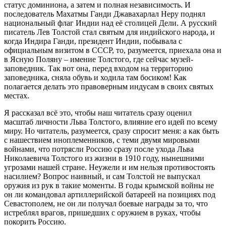
статус доминиона, а затем и полная независимость. И
последователь Махатмы Ганди Джавахарлал Неру поднял
национальный флаг Индии над её столицей Дели. А русский
писатель Лев Толстой стал святым для индийского народа, и
когда Индира Ганди, президент Индии, побывала с
официальным визитом в СССР, то, разумеется, приехала она и
в Ясную Поляну – имение Толстого, где сейчас музей-
заповедник. Так вот она, перед входом на территорию
заповедника, сняла обувь и ходила там босиком! Как
полагается делать это правоверным индусам в своих святых
местах.
Я рассказал всё это, чтобы наш читатель сразу оценил
масштаб личности Льва Толстого, влияние его идей по всему
миру. Но читатель, разумеется, сразу спросит меня: а как быть
с нашествием иноплеменников, с теми двумя мировыми
войнами, что потрясли Россию сразу после ухода Льва
Николаевича Толстого из жизни в 1910 году, нынешними
угрозами нашей стране. Неужели и им нельзя противостоять
насилием? Вопрос наивный, и сам Толстой не выпускал
оружия из рук в такие моменты. В годы крымской войны не
он ли командовал артиллерийской батареей на позициях под
Севастополем, не он ли получал боевые награды за то, что
истреблял врагов, пришедших с оружием в руках, чтобы
покорить Россию.