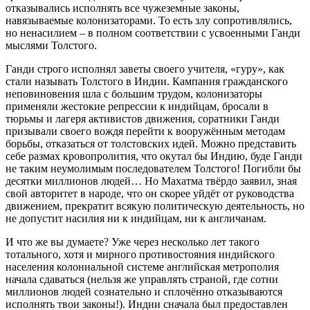
отказывались исполнять все чужеземные законы,
навязываемые колонизаторами. То есть злу сопротивлялись,
но ненасилием – в полном соответствии с усвоенными Ганди
мыслями Толстого.
Ганди строго исполнял заветы своего учителя, «гуру», как
стали называть Толстого в Индии. Кампания гражданского
неповиновения шла с большим трудом, колонизаторы
применяли жестокие репрессии к индийцам, бросали в
тюрьмы и лагеря активистов движения, соратники Ганди
призывали своего вождя перейти к вооружённым методам
борьбы, отказаться от толстовских идей. Можно представить
себе размах кровопролития, что окутал бы Индию, буде Ганди
не таким неумолимым последователем Толстого! Погибли бы
десятки миллионов людей… Но Махатма твёрдо заявил, зная
свой авторитет в народе, что он скорее уйдёт от руководства
движением, прекратит всякую политическую деятельность, но
не допустит насилия ни к индийцам, ни к англичанам.
И что же вы думаете? Уже через несколько лет такого
тотального, хотя и мирного противостояния индийского
населения колониальной системе английская метрополия
начала сдаваться (нельзя же управлять страной, где сотни
миллионов людей сознательно и сплочённо отказываются
исполнять твои законы!). Индии сначала был предоставлен