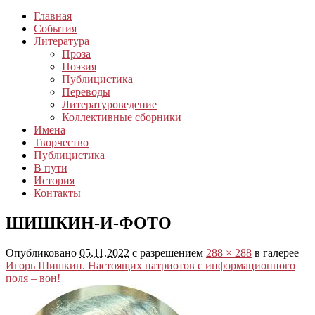
Главная
События
Литература
Проза
Поэзия
Публицистика
Переводы
Литературоведение
Коллективные сборники
Имена
Творчество
Публицистика
В пути
История
Контакты
ШИШКИН-И-ФОТО
Опубликовано
05.11.2022
с разрешением
288 × 288
в галерее
Игорь Шишкин. Настоящих патриотов с информационного
поля – вон!