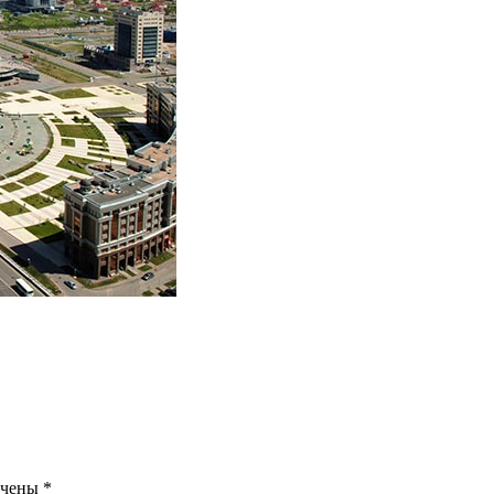
ечены
*