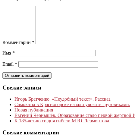
Комментарий
*
Имя
*
Email
*
Свежие записи
Игорь Братченко. «Неудобный текст». Рассказ.
Самокаты в Красногорске начали увозить грузовиками.
Новая публикация
Евгений Чернышёв. Образование стало первой жертвой
К 185‑летию со дня гибели М.Ю. Лермонтова.
Свежие комментарии