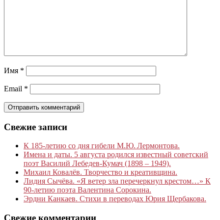
Имя
*
Email
*
Свежие записи
К 185‑летию со дня гибели М.Ю. Лермонтова.
Имена и даты. 5 августа родился известный советский
поэт Василий Лебедев-Кумач (1898 – 1949).
Михаил Ковалёв. Творчество и креативщина.
Лидия Сычёва. «Я ветер зла перечеркнул крестом…» К
90-летию поэта Валентина Сорокина.
Эрдни Канкаев. Стихи в переводах Юрия Щербакова.
Свежие комментарии