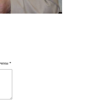
ечены
*