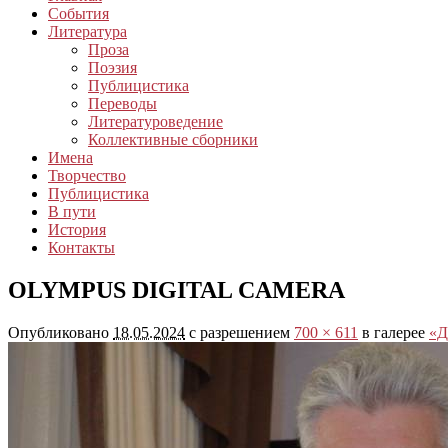
События
Литература
Проза
Поэзия
Публицистика
Переводы
Литературоведение
Коллективные сборники
Имена
Творчество
Публицистика
В пути
История
Контакты
OLYMPUS DIGITAL CAMERA
Опубликовано
18.05.2024
с разрешением
700 × 611
в галерее
«Д