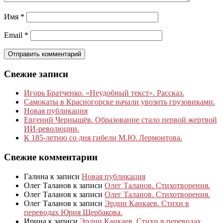
Имя
*
Email
*
Свежие записи
Игорь Братченко. «Неудобный текст». Рассказ.
Самокаты в Красногорске начали увозить грузовиками.
Новая публикация
Евгений Чернышёв. Образование стало первой жертвой
ИИ-революции.
К 185‑летию со дня гибели М.Ю. Лермонтова.
Свежие комментарии
Галина
к записи
Новая публикация
Олег Таланов
к записи
Олег Таланов. Стихотворения.
Олег Таланов
к записи
Олег Таланов. Стихотворения.
Олег Таланов
к записи
Эрдни Канкаев. Стихи в
переводах Юрия Щербакова.
Ирина
к записи
Эрдни Канкаев. Стихи в переводах