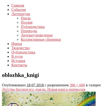
Главная
События
Литература
Проза
Поэзия
Публицистика
Переводы
Литературоведение
Коллективные сборники
Имена
Творчество
Публицистика
В пути
История
Контакты
oblozhka_knigi
Опубликовано
18.07.2018
с разрешением
396 × 600
в галерее
Детства босоногого дожди. Новая книга переводов