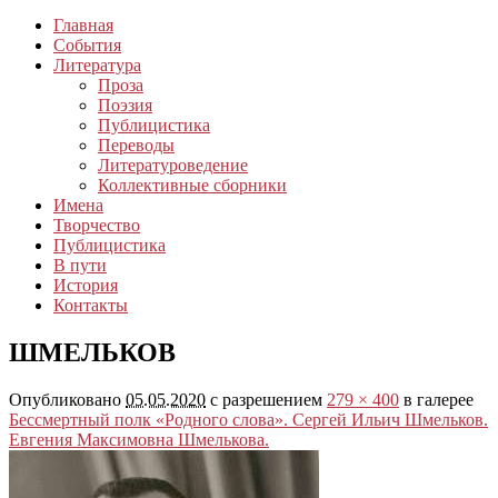
Главная
События
Литература
Проза
Поэзия
Публицистика
Переводы
Литературоведение
Коллективные сборники
Имена
Творчество
Публицистика
В пути
История
Контакты
ШМЕЛЬКОВ
Опубликовано
05.05.2020
с разрешением
279 × 400
в галерее
Бессмертный полк «Родного слова». Сергей Ильич Шмельков.
Евгения Максимовна Шмелькова.