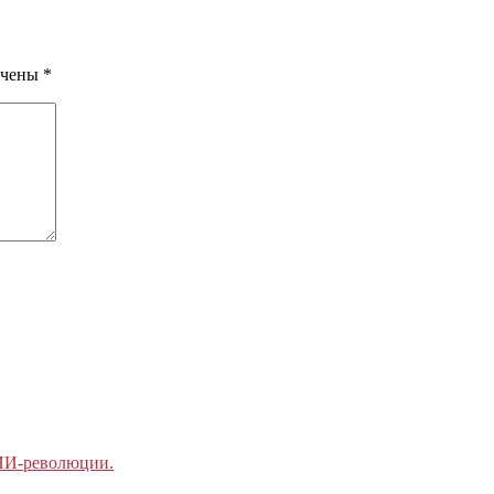
ечены
*
 ИИ-революции.