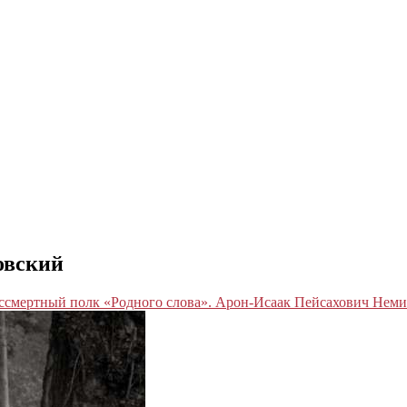
овский
ссмертный полк «Родного слова». Арон-Исаак Пейсахович Нем