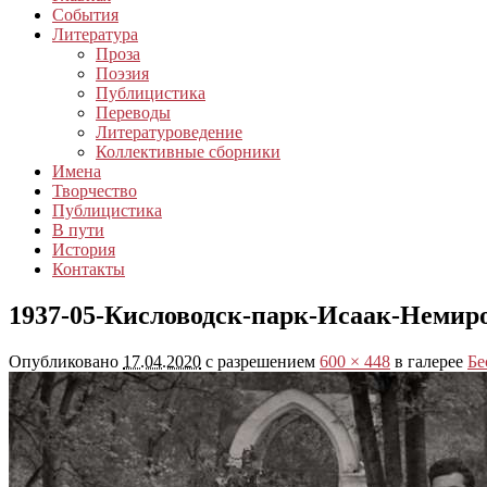
События
Литература
Проза
Поэзия
Публицистика
Переводы
Литературоведение
Коллективные сборники
Имена
Творчество
Публицистика
В пути
История
Контакты
1937-05-Кисловодск-парк-Исаак-Немир
Опубликовано
17.04.2020
с разрешением
600 × 448
в галерее
Бе