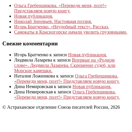
Ольга Гребенщикова. «Переведи меня, поэт!»
Представляем новую книгу.
Новая публикация.
Николай Зиновьев. Настоящая поэзия.
Игорь Братченко. «Неудобный текст». Рассказ.
Самокаты в Красногорске начали увозить грузовиками.
Свежие комментарии
Игорь Братченко
к записи
Новая публикация.
Людмила Лазарева
к записи
Впервые на «Родном
слове». Людмила Лазарева. Скрещение судеб, или
Морские камешки.
Наталия Ложникова
к записи
Ольга Гребенщикова.
«Переведи меня, поэт!» Представляем новую книгу.
Дина Немировская
к записи
Новая публикация.
Дина Немировская
к записи
Ольга Гребенщикова.
«Переведи меня, поэт!» Представляем новую книгу.
© Астраханское отделение Союза писателей России, 2026