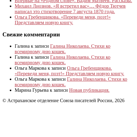
Впервые на «Родном слове». Вадим Матвеев. Рассказы.
Михаил Лиознов. «Я встретил вас»… Фёдор Тютчев
написал это стихотворение 7 августа 1870 года.
Ольга Гребенщикова. «Переведи меня, поэт!»
Представляем новую книгу.
Свежие комментарии
Галина
к записи
Галина Николаева. Стихи ко
всемирному дню кошек.
Галина
к записи
Галина Николаева. Стихи ко
всемирному дню кошек.
Ольга Маркова
к записи
Ольга Гребенщикова.
«Переведи меня, поэт!» Представляем новую книгу.
Ольга Маркова
к записи
Галина Николаева. Стихи ко
всемирному дню кошек.
Марина Гурьева
к записи
Новая публикация.
© Астраханское отделение Союза писателей России, 2026